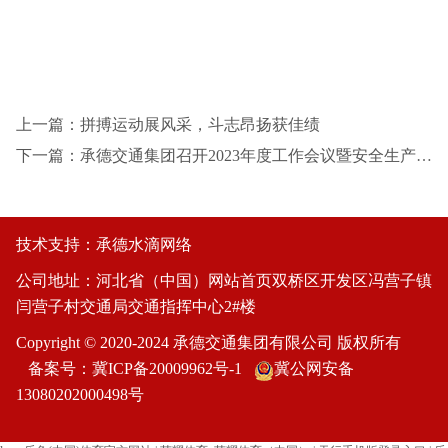
上一篇：拼搏运动展风采，斗志昂扬获佳绩
下一篇：承德交通集团召开2023年度工作会议暨安全生产、党风廉政建设会议
技术支持：
承德水滴网络
公司地址：河北省（中国）网站首页双桥区开发区冯营子镇
闫营子村交通局交通指挥中心2#楼
Copyright © 2020-2024 承德交通集团有限公司 版权所有
备案号：
冀ICP备20009962号-1
冀公网安备
13080202000498号