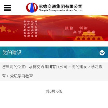
党的建设
您当前的位置:
承德交通集团有限公司
>
党的建设
>
学习教
育
>
党纪学习教育
共
0
页
0
条